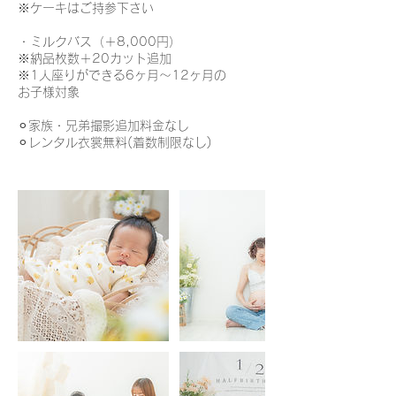
※ケーキはご持参下さい
・ミルクバス（＋8,000円）
※納品枚数＋20カット追加
※1人座りができる6ヶ月〜12ヶ月の
お子様対象
⚪︎家族・兄弟撮影追加料金なし
⚪︎レンタル衣裳無料(着数制限なし)