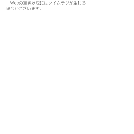
・Webの空き状況にはタイムラグが生じる
場合がございます。
・お申し込み時点ではご予約は確定しており
ませんのでご注意ください。
・お申し込みから2日以内にメールまたは公
式 LINEにてご予約確定のご連絡を差し上げ
ます。
キャンセルについて
・お子様の体調不良・天候不良によるキャン
セル料は頂戴いたしません。
また日程変更(無料)も可能ですのでご希望の
際はお知らせ下さい。
お支払いについて
・お支払いは撮影当日、現金払いにてお願い
致します。
・クレジットカードまたは電子決済などはご
利用いただけませんのでご注意ください。
連絡先