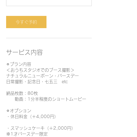
分
今すぐ予約
サービス内容
⚪︎プラン内容
＜おうちスタジオでのブース撮影＞
ナチュラルニューボーン・バースデー
日常撮影・記念日・七五三 etc
納品枚数：80枚
動画：1分半程度のショートムービー
⚪︎オプション
・休日料金（＋4,000円）
・スマッシュケーキ（＋2,000円）
※1才バースデー限定